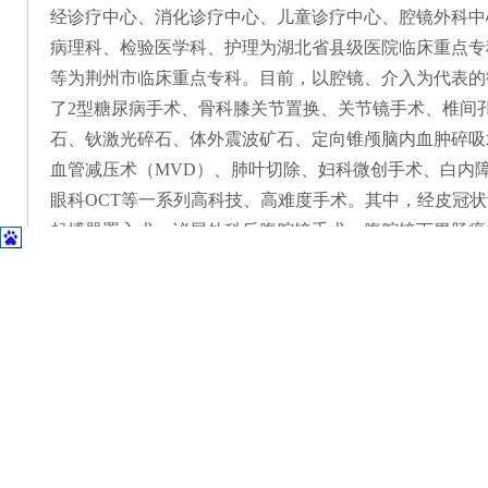
经诊疗中心、消化诊疗中心、儿童诊疗中心、腔镜外科中
病理科、检验医学科、护理为湖北省县级医院临床重点专
等为荆州市临床重点专科。目前，以腔镜、介入为代表的
了2型糖尿病手术、骨科膝关节置换、关节镜手术、
椎间
石、
钬激光碎石、
体外震波矿石、定向锥颅脑内血肿碎吸
血管减压术（MVD）、
肺叶切除、妇科微创手术、白内
眼科
OCT
等一系列高科技、高难度手术。其中，经皮冠状
起搏器置入术、泌尿外科后腹腔镜手术、腹腔镜下胃肠癌
院空白；腹腔镜下胃（肠）癌根治手术填补了县内此项技
医院科研硕果累累。获得发明专利
2项，实用新型专利
上发表论文2篇，《弥漫性胶质瘤患者能量代谢相关信息与
医院压力蒸汽灭菌器蒸汽排气管冷却装置》影响因子2.0
了科研、教学及培训任务。
公安县人民医院始终秉承
“精医厚德”院训，坚持“以