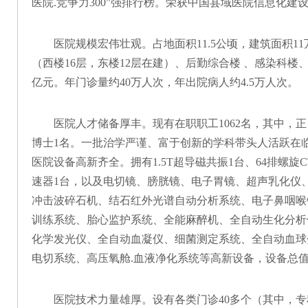
医院.竞争力300”强排行榜。荣获中国县域医院信息化
医院规模宏伟壮观。占地面
积
11.5公顷，建筑面积
（西楼16层，东楼12层在建）、后勤综合楼 、感染科楼
亿元。年门诊量约40万人次，年出院病人约4.5万人次。
医院人才储备厚丰。现有在职职工
1062名，其中，
博士1名。一批治学严谨、富于创新的学科带头人活跃在
医院设备高新齐全。拥有
1.5T
超导磁共振
1
台、
64排螺旋
C
速器
1
台，以及电切镜、膀胱镜、电子胃镜、超声乳化仪
冲击波碎石机、结石红外光谱自动分析系统、电子鼻咽喉
训练系统、胎心监护系统、全能麻醉机、全自动生化分析
化学发光仪、全自动血凝仪、细菌测定系统、全自动血球
电切系统、高压氧舱
.血液净化系统等高新设备，设备总
医院技术力量雄厚。设有各类门诊
40多个（其中，专