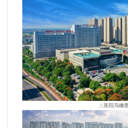
△医院鸟瞰