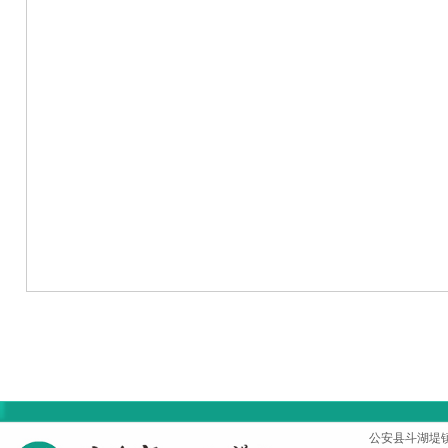
首页
|
医院概况
|
专家风采
|
科室导航
|
设备设施
公安县斗湖堤镇孱陵