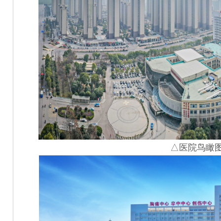
△医院鸟瞰