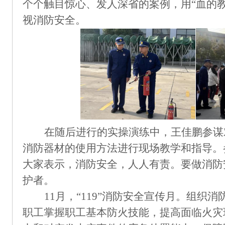
个个触目惊心
、
发人深省的案例，用
“血的
视消防安全
。
在随后进行的实操演练中，
王佳鹏
参谋
消防器材的使用方法进行现场教学
和
指导。
大家表示，消防安全，人人有责。要做消防
护者。
11月，
“119
”
消防安全宣传月
。组织
消
职工
掌握职工
基本防火技能，
提高
面临火灾