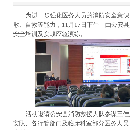
为进一步
强化
医务人员的消防安全意识
散、自救等能力，
11月
17
日
下
午，
由
公安县
安全培训
及
实战应急演练。
活动邀请公安
县消防救援大队
参谋王佳
安
队、各
行
管部门
及
临床科室
部分医务人员