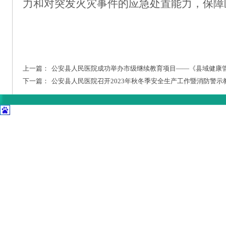
力和对突发火灾事件的应急处置能力
，保障
上一篇：
公安县人民医院成功举办市级继续教育项目——《县域健康
下一篇：
公安县人民医院召开2023年秋冬季安全生产工作暨消防警示
首页
|
医院概况
|
专家风采
|
科室导航
|
设备设施
公安县斗湖堤镇孱陵
Copyright © 2014-2
鄂IC