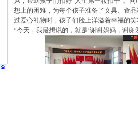
风，帮助孩子们扣好“人生第一粒扣子”。
想上的困难，为每个孩子准备了文具、食品
过爱心礼物时，孩子们脸上洋溢着幸福的笑
“今天，我最想说的，就是‘谢谢妈妈，谢谢
来到村党员活动室，观赏了
孩子们精心
心
》
、舞蹈
《
让爱传出去
》、
朗诵
《
传家
垸村
的干部们也参与其中，与孩子们一起