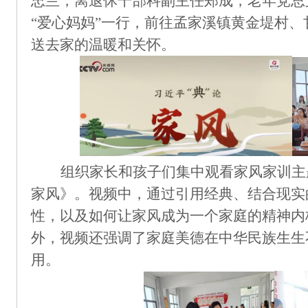
忠
兰
，
离退休干部科副主任郑成，老年党总
“爱心妈妈”一行，
前往
孟家溪镇黄金堤村、
送去家的温暖和关怀。
组织家长和孩子们集中观看家风家训主
家风》。
视频中，通过引用经典、结合现实
性，以及如何
让家风
成为一个家庭的精神内
外，视频还强调了家庭美德在中华民族生生
用。