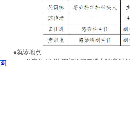
●就诊地点
公安县人民医院门诊部二楼内科综合诊
●挂号及就诊方式
（一）
微信公众号：关注
“公安县人民
——
“
当日挂号
”或“
预约挂号
”
，
选择
“肝病
功”后，再到诊区报到处取号，按序就诊
。
（二）
现场
挂号
：直接前往医院门诊大
工作人员协助
挂号
“肝病门诊”
。
（三）支付宝：搜索
“公安县人民医院”