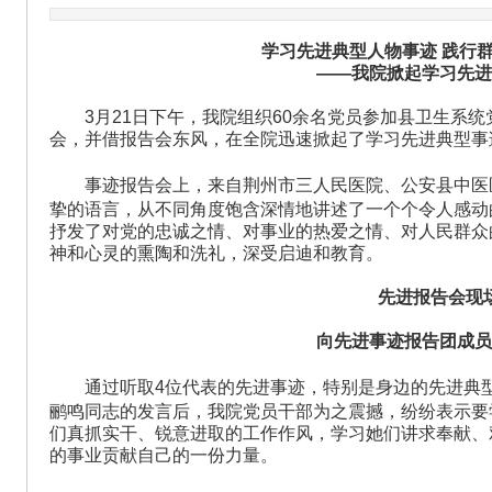
学习先进典型人物事迹
践行
——我院掀起学习先
3月
21
日下午，我院组织
60
余名党员参加县卫生系统
会，并借报告会东风，在全院迅速掀起了学习先进典型事
事迹报告会上，来自荆州市三人民医院、公安县中医
挚的语言，从不同角度饱含深情地讲述了一个个令人感动
抒发了对党的忠诚之情、对事业的热爱之情、对人民群众
神和心灵的熏陶和洗礼，深受启迪和教育。
先进报告会现
向先进事迹报告团成
通过听取
4
位代表的先进事迹，特别是身边的先进典
鹂鸣同志的发言后，我院党员干部为之震撼，纷纷表示要
们真抓实干、锐意进取的工作作风，学习她们讲求奉献、
的事业贡献自己的一份力量。