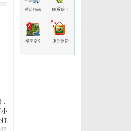
就诊指南
联系我们
楼层索引
服务收费
龚，
两小
拨打
的是