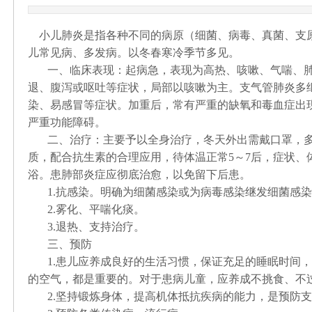
小儿肺炎是指各种不同的病原（细菌、病毒、真菌、支
儿常见病、多发病。以冬春寒冷季节多见。
一、临床表现：起病急，表现为高热、咳嗽、气喘、
退、腹泻或呕吐等症状，局部以咳嗽为主。支气管肺炎多
染、易感冒等症状。加重后，常有严重的缺氧和毒血症出
严重功能障碍。
二、治疗：主要予以全身治疗，冬天外出需戴口罩，
质，配合抗生素的合理应用，待体温正常
5
～
7
后，症状、
浴。患肺部炎症应彻底治愈，以免留下后患。
1.
抗感染。明确为细菌感染或为病毒感染继发细菌感染
2.雾化、平喘化痰。
3.
退热、支持治疗。
三、预防
1.
患儿应养成良好的生活习惯，保证充足的睡眠时间，
的空气，都是重要的。对于患病儿童，应养成不挑食、不
2.
坚持锻炼身体，提高机体抵抗疾病的能力，是预防支