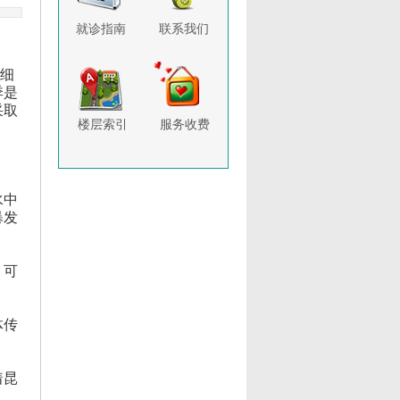
就诊指南
联系我们
细
季是
采取
楼层索引
服务收费
水中
暴发
，可
体传
着昆