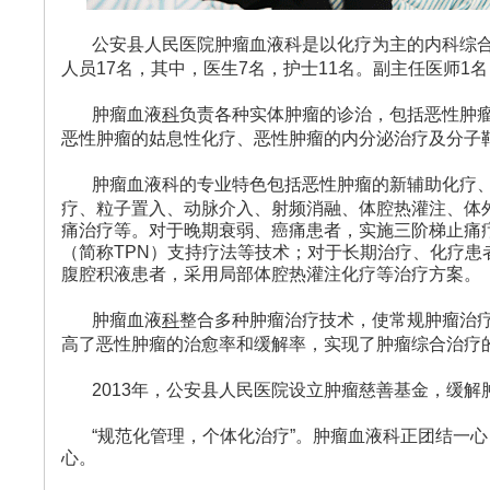
公安县人民医院肿瘤血液科是以化疗为主的内科综
人员
17
名，其中，医生
7
名，护士
11
名。副主任医师
1
名
肿瘤血液
科
负责各种实体肿瘤的诊治，包括恶性肿
恶性肿瘤的姑息性化疗、恶性肿瘤的内分泌治疗及分子
肿瘤血液科的专业特色包括恶性肿瘤的新辅助化疗
疗、粒子置入、动脉介入、射频消融、体腔热灌注、体
痛治疗等。对于晚期衰弱、癌痛患者，实施三阶梯止痛
（简称
TPN
）支持疗法等技术；对于长期治疗、化疗患
腹腔积液患者，采用局部体腔热灌注化疗等治疗方案。
肿瘤血液
科
整合多种肿瘤治疗技术，使常规肿瘤治
高了恶性肿瘤的治愈率和缓解率，实现了肿瘤综合治疗
2013年，公安县人民医院设立肿瘤慈善基金，缓
“规范化管理，个体化治疗”。肿瘤血液科正团结一心
心。