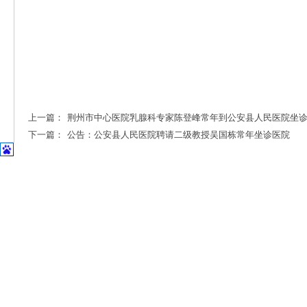
上一篇：
荆州市中心医院乳腺科专家陈登峰常年到公安县人民医院坐
下一篇：
公告：公安县人民医院聘请二级教授吴国栋常年坐诊医院
首页
|
医院概况
|
专家风采
|
科室导航
|
设备设施
公安县斗湖堤镇孱陵
Copyright © 2014-2
鄂IC