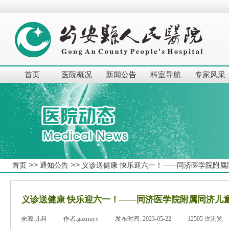
首页
医院概况
新闻公告
科室导航
专家风采
>>
>>
首页
通知公告
义诊送健康 快乐迎六一！——同济医学院附属
义诊送健康 快乐迎六一！——同济医学院附属同济儿
来源:
儿科
|
作者:
gaxrmyy
|
发布时间:
2023-05-22
|
12505
次浏览