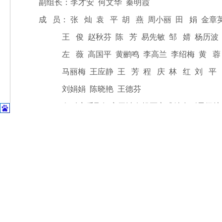
副组长：李才安 何文华 秦明霞
成
员： 张
灿 袁
平 胡
燕 周小丽 田
娟 金章
王
俊 赵秋芬 陈
芳
易先敏 邹
婧 杨历波
左
薇 高国平 黄鹂鸣 李高兰 李绍梅 黄
蓉
马丽梅 王应静 王
芳 程
庆 林
红 刘
平
刘娟娟 陈晓艳 王德芬
（二）各科室采取闭室无计名投票方式结合《星级护
数与评分量表得分的总和最高分为推选对象。
（三）
由“星级护士”评选小组审核后
交办公会讨论确
六、结果应用
（一）建立“星级护士”公示栏，医院网页和《天使
（二）被评选出的“星级护士”作为护士评先、晋升
（三）获季度
/
年度之星者，医院给予奖励
。季度之