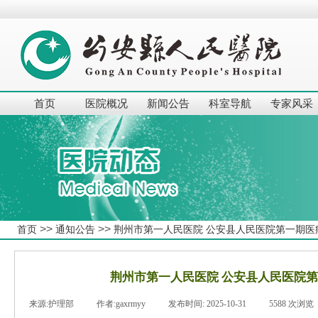
首页
医院概况
新闻公告
科室导航
专家风采
>>
>>
首页
通知公告
荆州市第一人民医院 公安县人民医院第一期医
荆州市第一人民医院 公安县人民医院
来源:
护理部
|
作者:
gaxrmyy
|
发布时间:
2025-10-31
|
5588
次浏览