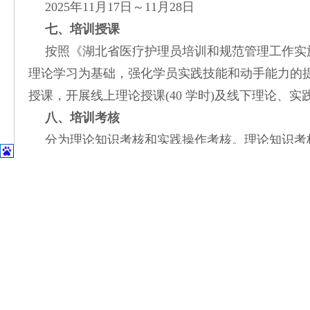
2025年11月17日～11月28日
七、培训授课
按照《湖北省医疗护理员培训和规范管理工作实
理论学习为基础，强化学员实践技能和动手能力的
授课，开展线上理论授课(40 学时)及线下理论、实
八、培训考核
分为理论知识考核和实践操作考核。理论知识考
排，采取笔试或机考方式进行；实践操作考核由荆
合组织。
九、证书发放
理论考核和实践操作考核合格，颁发“湖北省医
培训期间表现突出者，如有意向在我院工作，可优
十、报名热线及咨询地点
联系人：王彦云