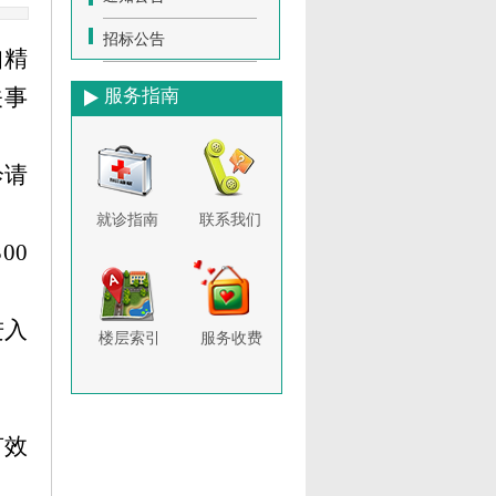
招标公告
知精
关事
服务指南
诊请
就诊指南
联系我们
00
进入
楼层索引
服务收费
有效