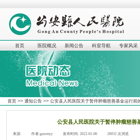
首页
医院概况
新闻公告
科室导航
专家风采
>>
>>
首页
通知公告
公安县人民医院关于暂停肿瘤慈善基金运行前
公安县人民医院关于暂停肿瘤慈善
来源:
|
作者:
gaxrmyy
|
发布时间:
2022-01-06
|
26032
次浏览
|