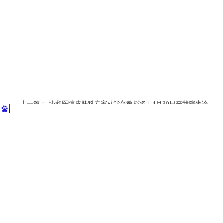
上一篇：
协和医院皮肤科专家林能兴教授将于4月30日来我院坐诊
下一篇：
公安县人民医院2022年清明节期间门诊安排
首页
|
医院概况
|
专家风采
|
科室导航
|
设备设施
公安县斗湖堤镇孱陵
Copyright © 2014-2
鄂IC