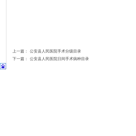
上一篇：
公安县人民医院手术分级目录
下一篇：
公安县人民医院日间手术病种目录
首页
|
医院概况
|
专家风采
|
科室导航
|
设备设施
公安县斗湖堤镇孱陵
Copyright © 2014-2
鄂IC