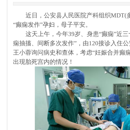
近日
，
公安县人民医院
产科
组织
MDT
“
癫痫发作
”
孕妇，母
子
平安。
这天上午，今年
39岁、
身患
“癫痫”近三
痫抽搐、间断多次发作”，由
120接诊
入住公
王小蓉询问病史和查体，
考虑
“妊娠合并癫
出现胎死宫内的情况！