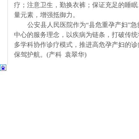
疗；注意卫生，勤换衣裤；保证充足的睡眠
量元素，增强抵御力。
公安县人民医
院作为
“
县危重孕产妇
”
急
中心的
服务
理念，以疾病为链条，打破传统
多学科协作诊疗模式，
推进
高危孕产妇的诊
保驾护航
。
(产科 袁翠华)
上一篇：
全力打造“安静病房”——公安县人民医院推出“进一步改善护
下一篇：
公安县人民医院与同济医院共建放射科联盟远程诊断平台
首页
|
医院概况
|
专家风采
|
科室导航
|
设备设施