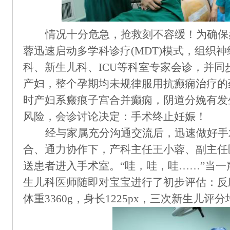
情况十分危急，抢救刻不容缓！为确保
蓉迅速启动多学科诊疗
(MDT)模式，组织
科、新生儿科、ICU等科室专家会诊，并
产妇，整个孕期均未规律服用抗癫痫治疗的
时产妇系瘢痕子宫合并癫痫，阴道分娩有发
风险，会诊讨论决定：手术终止妊娠！
经与家属充分沟通交流后，迅速做好手
合、通力协作下，产科主任王小蓉、副主任
送患者
进
入手术室。
“哇，哇，哇
……
”
当一
生儿科医师随即对宝宝进行了初步评估：反
体重
3360g，身长1225px，三次新生儿评