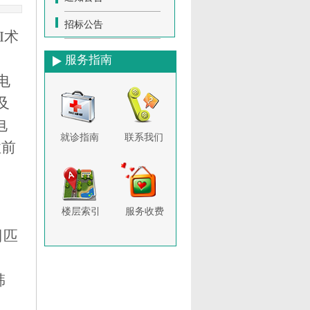
招标公告
I术
服务指南
电
及
电
就诊指南
联系我们
性前
楼层索引
服务收费
司匹
韩