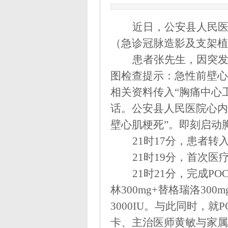
近日，公安县人民
（急诊冠脉造影及支架植
患者张先生，因突
图检查提示：急性前壁心
相关资料传入
“胸痛中心
话。公安县人民医院心内
壁心肌梗死”。即刻启动
21时17分，患者
21时19分，首次医
21时21分，完成P
林300mg+替格瑞洛300
3000IU。与此同时，
卡、主治医师黄敏与家属