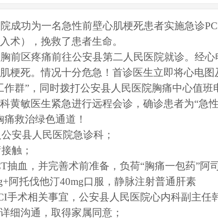
医院成功为一名急性前壁心肌梗死患者实施急诊
PC
入术），挽救了患者生命。
发胸前区疼痛前往公安县第二人民医院就诊。经心
肌梗死。情况十分危急！首诊医生立即将心电图
工作群”，同时拨打公安县人民医院胸痛中心值班
科黄敏医生紧急进行远程会诊，确诊患者为“急
胸痛救治绿色通道！
转入公安县人民医院急诊科；
疗接触；
OCT抽血，并完善术前准备，负荷“胸痛一包药”阿
mg+阿托伐他汀40mg口服
，
静脉注射普通肝素
就PCI手术相关事宜，公安县人民医院心内科副主任
详细沟通，取得家属同意；