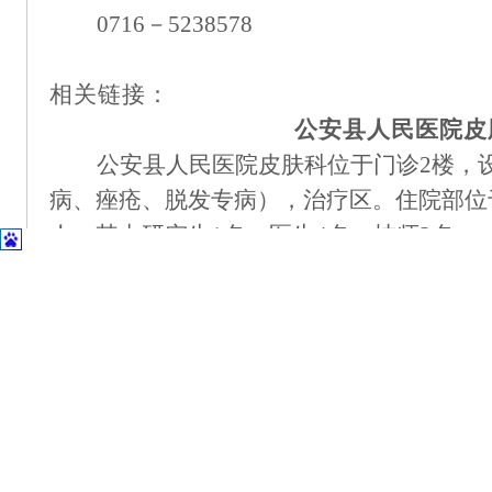
0716－5238578
相关链接：
公安县人民医院皮
公安县人民医院皮肤科
位于
门诊
2楼
，
病、痤疮、脱发专病），治疗区。
住院部位
人，其中
研究生
1
名
，
医生
4名，技师2名
。
2017年与武汉协和医院建立医联体单
导
工作，查房，专家门诊，服务
公安县及周
家门口看病，解决看病难的问题。
2020年有幸参加中国“一带一路”中
员单位之一，长期保持与上级医院紧密联系
2023年3月加入“真菌病联盟”，在疑
等方面有所提升，促进我科医学真菌事业进