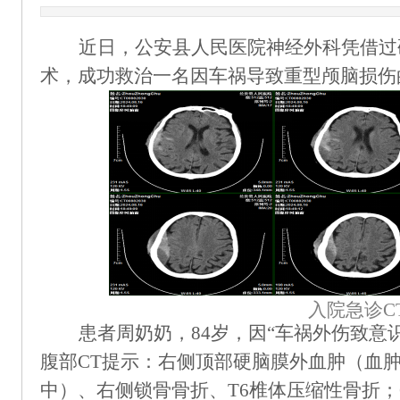
近日，
公安县人民
医院神经外科
凭
借过
术
，成功救治一名因车祸导致重型颅脑损伤
入院急诊
C
患者周奶奶，
84岁，因“车祸外伤致意
腹部
CT提示
：
右侧顶部硬脑膜外血肿（血
中）、右侧锁骨骨折、T6椎体压缩性骨折；G