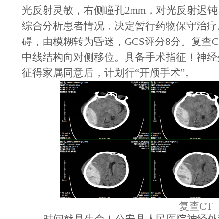
光反射灵敏，右侧瞳孔2mm，对光反射迟钝
综合分析患者情况，决定暂
行药物保守治疗
碍，
由模糊转为
昏迷，
GCS评分8分
。
复查
中线结构向对侧移位
。
具备手术指征
！神经
征得家属同意后，计划
行
“
开颅手术
”
。
复查
CT