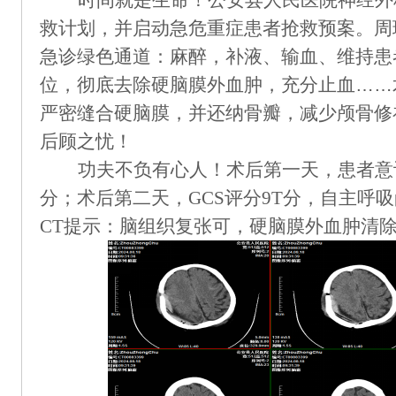
时间就是生命！公安县人民医院神经外
救计划
，并
启动急危重症
患者
抢救预案。周
急诊
绿色通道
：
麻醉
，
补液、输血
、维持
患
位，彻底去除硬脑膜外血肿，充分止血
……
严密缝合硬脑膜
，并
还纳骨瓣，减少颅骨修
后顾之忧
！
功夫不负有心人
！
术后第一天，患者意
分；术后第二天，GCS评分9T分，自主呼
CT提示
：
脑组织复张可，硬脑膜外血肿清