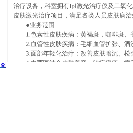
治疗设备，科室拥有
Ipl激光治疗仪及二
皮肤激光治疗项目，满足各类人员皮肤病治
●业务范围
1.色素性皮肤疾病：黄褐斑，咖啡斑
2.血管性皮肤疾病：毛细血管扩张、酒
3.面部年轻化治疗：改善皮肤暗沉、
4.中西医结合皮肤美容：治疗痤疮，
5.各种皮肤病、创伤、手术瘢痕及妊娠
6.脱毛：各部位永久性毛发去除；
7.面部注射：肉毒素、水光针等；
8.头皮注射：域发微针等；
9.其他特色治疗项目：疤痕注射、液