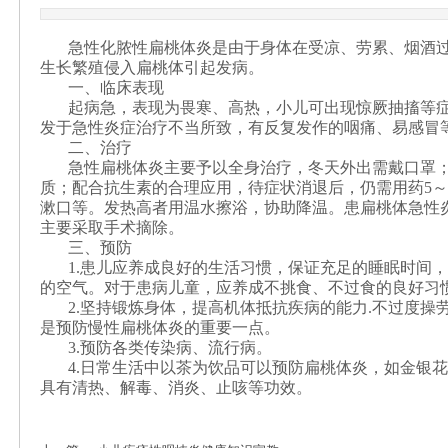
急性化脓性扁桃体炎是由于身体在受凉、劳累、烟酒
生长繁殖侵入扁桃体引起发病。
一、临床表现
起病急，表现为畏寒、高热，小儿可出现惊厥抽搐等
发于急性炎症治疗不当所致，有反复发作的咽痛、易感冒
二、治疗
急性扁桃体炎主要予以全身治疗，冬天外出需戴口罩
质；配合抗生素的合理应用，待症状消退后，仍需用药
5
～
漱口等。发热高者用温水擦浴，协助降温。患扁桃体急性
主要采取手术摘除。
三、预防
1.
患儿应养成良好的生活习惯，保证充足的睡眠时间，
的空气。对于患病儿童，应养成不挑食、不过食的良好习
2.
坚持锻炼身体，提高机体抵抗疾病的能力
.
不过度操
是预防慢性扁桃体炎的重要一点。
3.
预防各类传染病、流行病。
4.
日常生活中以茶为饮品可以预防扁桃体炎，如金银花
具有清热、解毒、消炎、止咳等功效。