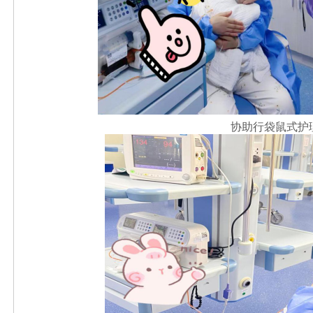
协助行袋鼠式护