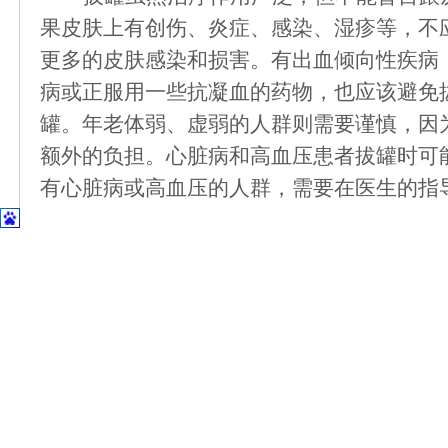
果皮肤上有创伤、炎症、感染、湿疹等，不
更多的皮肤感染和损害。有出血倾向性疾病
病或正服用一些抗凝血的药物，也应该避免
罐
。年老体弱、虚弱的人群
则
需要谨慎，因
额外的负担。心脏病和高血压患者拔罐时可
有心脏病或高血压的人群，需要在医生的指
系统产生不适。
拔罐后的注意事项有哪些？
●
拔罐后不能立即洗澡，同时应避免受风
～4小时可以洗澡，但如果拔罐时间较久或
沾水。
目前，正值炎炎夏日，各位居民朋友可
科、中医科行拔罐治疗。
联系电话：
0716-5233634