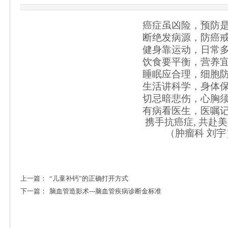
癌症虽凶险，预防
断绝发病源，防癌
健身靠运动，日常
饮食要平衡，营养
睡眠应合理，细胞
生活讲科学，身体
切忌暗悲伤，心胸
有病看医生，医嘱
携手抗癌症
, 共赴
（肿瘤科
刘宇
上一篇：
“儿童补钙”的正确打开方式
下一篇：
脑血管造影术---脑血管疾病诊断金标准