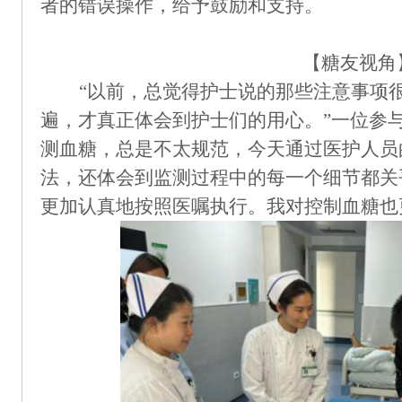
者的错误操作，给予鼓励和支持。
【糖友视角
“以前
，
总觉得
护士
说的那些注意事项
遍，才真正体会到
护士
们的用心。
”一位参
测血糖，总是不太规范，今天通过医护人员
法，还体会到监测过程中的
每一个细节都关
更加认真地按照医嘱执行
。我对控制血糖也