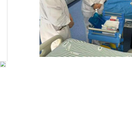
【
护士
视角
“通过这次换位
体验
，我更加深刻地感
节，比如
采血、注射
时的疼痛感受、饮食控
视的。这次经历让我能够更加细致地考虑患
力学习，为患者
提供更加人性化的服务。
”