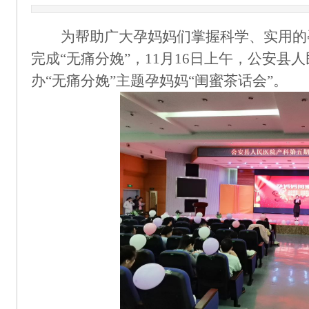
为
帮助
广大孕妈妈
们掌握
科学、实用的
完成
“
无痛分娩
”，11月16日上午，公安
办“无痛分娩”主题孕妈妈“闺蜜茶话会”。