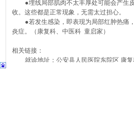
●埋线局部肌肉不太丰厚处可能会产生皮
收。这些都是正常现象，无需太过担心。
●若发生感染，即表现为局部红肿热痛
炎症。（康复科、中医科 童启家）
相关链接：
就诊地址：公安县人民医院东院区
康复
咨询电话：
0716-5233634
上一篇：
康复“新宠儿”——肌效贴
下一篇：
想当“大圣”，人却吐了！咋整？
首页
|
医院概况
|
专家风采
|
科室导航
|
设备设施