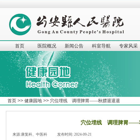
首页
医院概况
新闻公告
科室导航
专家风采
>>
>>
首页
健康园地
穴位埋线 调理脾胃——秋膘退退退
穴位埋线 调理脾胃——
来源:
康复科、中医科
|
发布时间:
2024-09-21
|
|