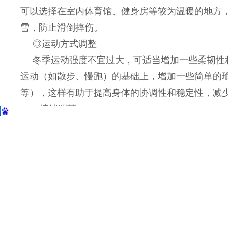
可以选择在室内体育馆、健身房等较为温暖的地方
雪，防止滑倒摔伤。
◎运动方式调整
冬季运动强度不宜过大，可适当增加一些柔韧性
运动（如散步、慢跑）的基础上，增加一些简单的
等），这样有助于提高身体的协调性和稳定性，减
3.情绪调节
◎预防季节性情绪失调（SAD）
冬季日照时间短，部分人可能会出现季节性情绪
不良情绪可能会导致血压波动。要积极预防SAD的
的时候多到户外晒太阳；也可以使用光疗箱等设备
◎保持社交活动
在冬季不要因为天气寒冷而减少社交活动。与家
节情绪。可以邀请朋友到家里聚会，或者参加一些